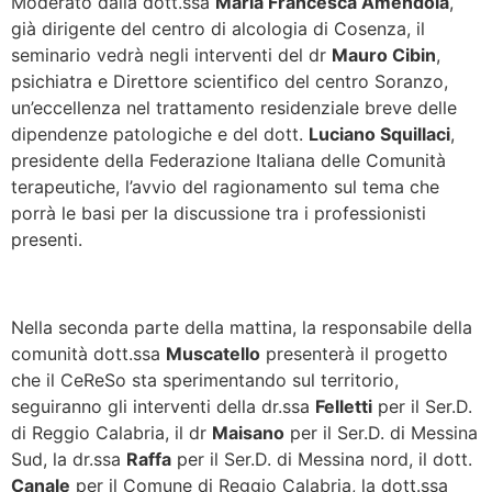
Moderato dalla dott.ssa
Maria Francesca Amendola
,
già dirigente del centro di alcologia di Cosenza, il
seminario vedrà negli interventi del dr
Mauro Cibin
,
psichiatra e Direttore scientifico del centro Soranzo,
un’eccellenza nel trattamento residenziale breve delle
dipendenze patologiche e del dott.
Luciano Squillaci
,
presidente della Federazione Italiana delle Comunità
terapeutiche, l’avvio del ragionamento sul tema che
porrà le basi per la discussione tra i professionisti
presenti.
Nella seconda parte della mattina, la responsabile della
comunità dott.ssa
Muscatello
presenterà il progetto
che il CeReSo sta sperimentando sul territorio,
seguiranno gli interventi della dr.ssa
Felletti
per il Ser.D.
di Reggio Calabria, il dr
Maisano
per il Ser.D. di Messina
Sud, la dr.ssa
Raffa
per il Ser.D. di Messina nord, il dott.
Canale
per il Comune di Reggio Calabria, la dott.ssa