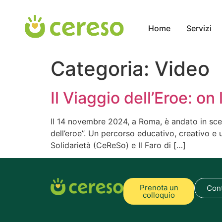
contenuto
Home
Servizi
Categoria:
Video
Il Viaggio dell’Eroe: on
Il 14 novembre 2024, a Roma, è andato in sce
dell’eroe”. Un percorso educativo, creativo e 
Solidarietà (CeReSo) e Il Faro di […]
Prenota un
Cont
colloquio