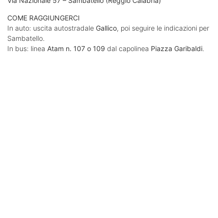
Via Nazionale 57 – Sambatello (Reggio Calabria)
COME RAGGIUNGERCI
In auto: uscita autostradale
Gallico
, poi seguire le indicazioni per
Sambatello.
In bus: linea
Atam n. 107 o 109
dal capolinea
Piazza Garibaldi
.